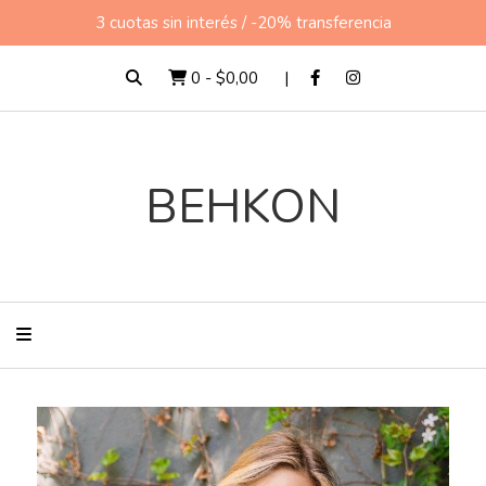
3 cuotas sin interés / -20% transferencia
0
-
$0,00
BEHKON