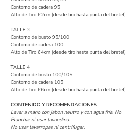
Contorno de cadera 95
Alto de Tiro 62cm
(desde tiro hasta punta del bretel)
TALLE 3
Contorno de busto 95/100
Contorno de cadera 100
Alto de Tiro 64cm (desde tiro hasta punta del bretel)
TALLE 4
Contorno de busto 100/105
Contorno de cadera 105
Alto de Tiro 66cm (desde tiro hasta punta del bretel)
CONTENIDO Y RECOMENDACIONES
Lavar a mano con jabon neutro y con agua fría. No
Planchar ni usar lavandina.
No usar lavarropas ni centrifugar.