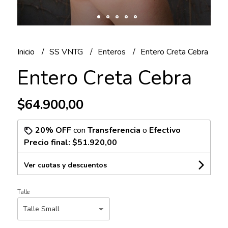
Inicio
SS VNTG
Enteros
Entero Creta Cebra
Entero Creta Cebra
$64.900,00
20% OFF
con
Transferencia
o
Efectivo
Precio final:
$51.920,00
Ver cuotas y descuentos
Talle