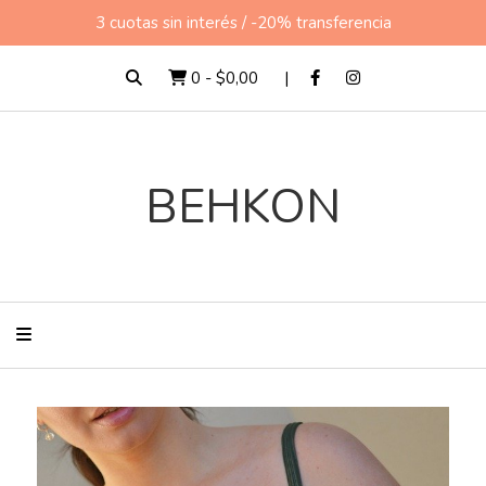
3 cuotas sin interés / -20% transferencia
0
-
$0,00
BEHKON