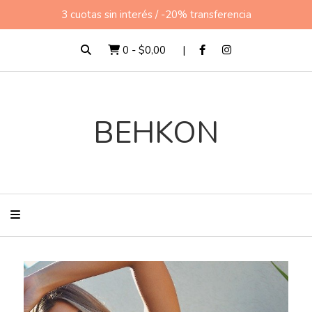
3 cuotas sin interés / -20% transferencia
0
-
$0,00
BEHKON