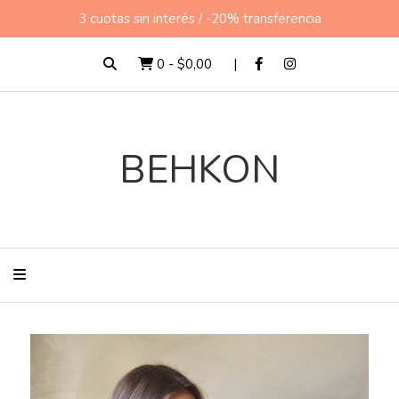
3 cuotas sin interés / -20% transferencia
0
-
$0,00
BEHKON