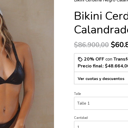
Bikini Cerdena Negro Cala
Bikini Ce
Calandrad
$60.
$86.900,00
20% OFF
con
Transf
Precio final:
$48.664,0
Ver cuotas y descuentos
Talle
Cantidad