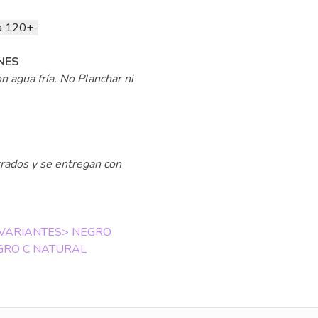
ta 120+-
NES
n agua fría. No Planchar ni
rados y se entregan con
3 VARIANTES> NEGRO
GRO C NATURAL