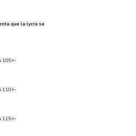
nta que la lycra se
ta 105+-
ta 110+-
ta 115+-