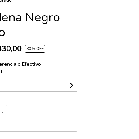
ndrado
rdena Negro
o
830,00
30
% OFF
erencia
o
Efectivo
0