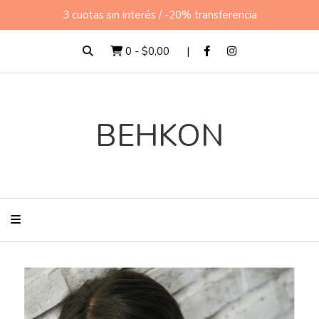
3 cuotas sin interés / -20% transferencia
0
-
$0,00
BEHKON